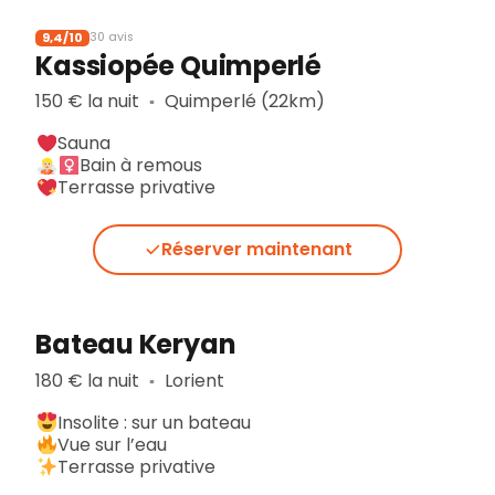
9,4/10
30 avis
Kassiopée Quimperlé
150 € la nuit
Quimperlé (22km)
▪︎
Sauna
Bain à remous
Terrasse privative
Réserver maintenant
Bateau Keryan
180 € la nuit
Lorient
▪︎
Insolite : sur un bateau
Vue sur l’eau
Terrasse privative