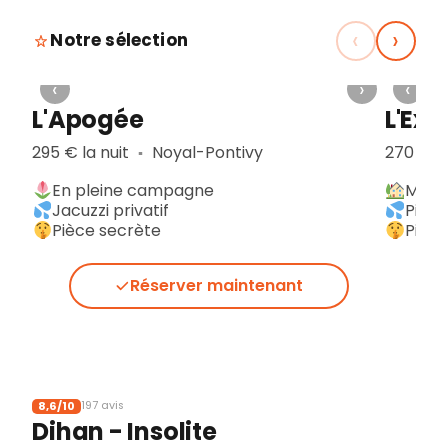
‹
›
Notre sélection
‹
›
‹
L'Apogée
L'Ex
295 € la nuit
Noyal-Pontivy
270 € la
▪︎
En pleine campagne
Mais
Jacuzzi privatif
Pisci
Pièce secrète
Pièce
Réserver maintenant
8,6/10
197 avis
Dihan - Insolite