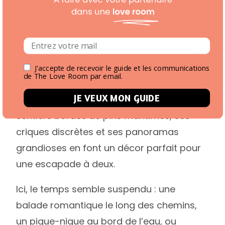
toujours par une nuit pleine de charme.
Lieu romantique à visiter : Île de
Berder (Golfe du Morbihan)
Accessible à marée basse par une petite
J'accepte de recevoir le guide et les communications
de The Love Room par email.
chaussée, l’Île de Berder est un joyau
JE VEUX MON GUIDE
caché au cœur du Golfe du Morbihan. Ses
sentiers bordés de pins maritimes, ses
criques discrètes et ses panoramas
grandioses en font un décor parfait pour
une escapade à deux.
Ici, le temps semble suspendu : une
balade romantique le long des chemins,
un pique-nique au bord de l’eau, ou