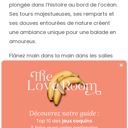
plongée dans l’histoire au bord de l’océan.
Ses tours majestueuses, ses remparts et
ses douves entourées de nature créent
une ambiance unique pour une balade en
amoureux.
Flânez main dans la main dans les salles
voûtées, admirez les expositions ou
laissez-vous porter par la magie du site
au coucher du soleil. À deux pas du Golfe
du Morbihan, ce château médiéval ajoute
une touche d’épopée à vos vacances
insolites. Et entre cabane spa, tiny house
ou lodge en bois, la journée se termine