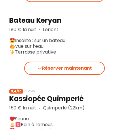
Bateau Keryan
180 € la nuit
Lorient
▪︎
Insolite : sur un bateau
Vue sur l’eau
Terrasse privative
Réserver maintenant
9,4/10
30 avis
Kassiopée Quimperlé
150 € la nuit
Quimperlé (22km)
▪︎
Sauna
Bain à remous