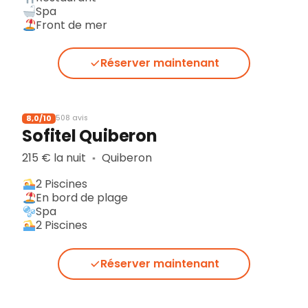
Spa
Front de mer
Réserver maintenant
8,0/10
508 avis
Sofitel Quiberon
215 € la nuit
Quiberon
▪︎
2 Piscines
En bord de plage
Spa
2 Piscines
Réserver maintenant