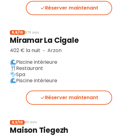
Réserver maintenant
8,8/10
879 avis
Miramar La Cigale
402 € la nuit
Arzon
▪︎
Piscine intérieure
Restaurant
Spa
Piscine intérieure
Réserver maintenant
9,3/10
80 avis
Maison Tiegezh