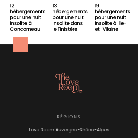
12
13
19
hébergements
hébergements
hébergements
pour une nuit
pour une nuit
pour une nuit
insolite à
insolite dans
insolite à Ille-
Concarneau
le Finistère
et-Vilaine
login
RÉGIONS
Newsletter
Love Room Auvergne-Rhône-Alpes