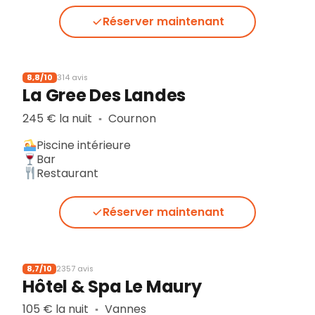
Réserver maintenant
8,8/10
314 avis
La Gree Des Landes
245 € la nuit
Cournon
▪︎
Piscine intérieure
Bar
Restaurant
Réserver maintenant
8,7/10
2357 avis
Hôtel & Spa Le Maury
105 € la nuit
Vannes
▪︎