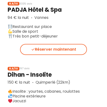
8,6/10
3335 avis
PADJA Hôtel & Spa
94 € la nuit
Vannes
▪︎
Restaurant sur place
Salle de sport
Très bon petit-déjeuner
Réserver maintenant
8,6/10
197 avis
Dihan - Insolite
150 € la nuit
Quimperlé (22km)
▪︎
Insolite : yourtes, cabanes, roulottes
Piscine extérieure
Jacuzzi