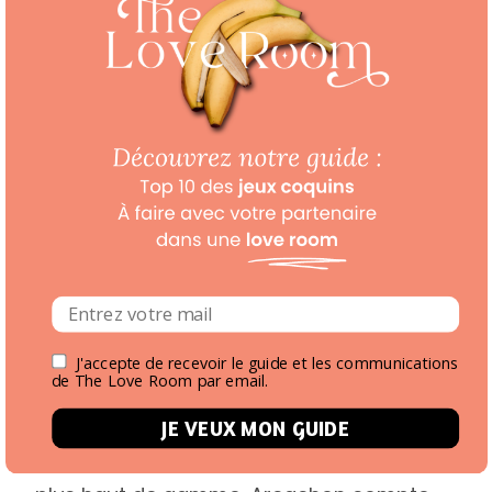
spa, et souvent une terrasse ouverte sur
la forêt.
Love room :
Les «
Love Rooms
» s’adressent aux
couples qui veulent se retrouver dans une
atmosphère plus feutrée. Décoration
soignée, lumière tamisée, bain à remous
pour deux, détails pensés pour l’intimité :
tout est réuni pour donner à votre nuit un
ton plus complice et plus sensuel.
J'accepte de recevoir le guide et les communications
de The Love Room par email.
Hôtel de luxe 4 et 5 étoiles :
JE VEUX MON GUIDE
Pour celles et ceux qui aiment les séjours