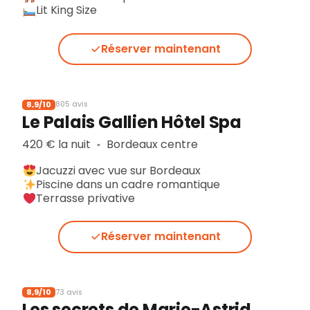
Lit King Size
Réserver maintenant
8,9/10
805 avis
Le Palais Gallien Hôtel Spa
420 € la nuit
Bordeaux centre
▪︎
Jacuzzi avec vue sur Bordeaux
Piscine dans un cadre romantique
Terrasse privative
Réserver maintenant
8,9/10
73 avis
Les secrets de Marie-Astrid