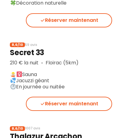
Décoration naturelle
Réserver maintenant
8,6/10
59 avis
Secret 33
210 € la nuit
Floirac (5km)
▪︎
Sauna
Jacuzzi géant
En journée ou nuitée
Réserver maintenant
8,6/10
1007 avis
Thalazur Arcachon