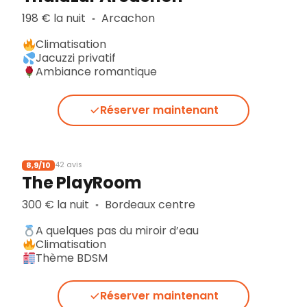
198 € la nuit
Arcachon
▪︎
Climatisation
Jacuzzi privatif
Ambiance romantique
Réserver maintenant
8,9/10
42 avis
The PlayRoom
300 € la nuit
Bordeaux centre
▪︎
A quelques pas du miroir d’eau
Climatisation
Thème BDSM
Réserver maintenant