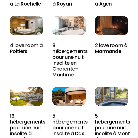
à La Rochelle
à Royan
à Agen
4 love room à
8
2 love room à
Poitiers
hébergements
Marmande
pour une nuit
insolite en
Charente-
Maritime
16
5
5
hébergements
hébergements
hébergements
pour une nuit
pour une nuit
pour une nuit
insolite à
insolite à Dax
insolite à Mont