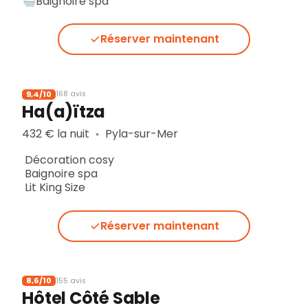
Baignoire spa
Réserver maintenant
9,4/10
168 avis
Ha(a)ïtza
432 € la nuit
Pyla-sur-Mer
▪︎
Décoration cosy
Baignoire spa
Lit King Size
Réserver maintenant
8,6/10
155 avis
Hôtel Côté Sable