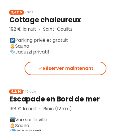
9,4/10
5 avis
Cottage chaleureux
192 € la nuit
Saint-Coulitz
▪︎
Parking privé et gratuit
Sauna
Jacuzzi privatif
Réserver maintenant
9,2/10
140 avis
Escapade en Bord de mer
198 € la nuit
Binic (12 km)
▪︎
Vue sur la ville
Sauna