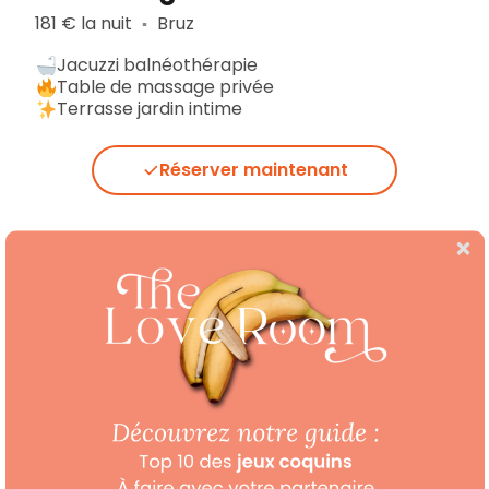
181 € la nuit
Bruz
▪︎
Jacuzzi balnéothérapie
Table de massage privée
Terrasse jardin intime
Réserver maintenant
9,6/10
12 avis
Chalet moderne
192 € la nuit
Saint-Coulitz
▪︎
Sauna
Terrasse avec jardin
Jacuzzi privatif
Réserver maintenant