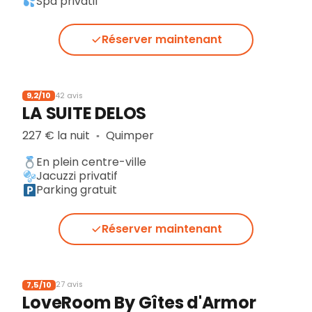
Spa privatif
Réserver maintenant
9,2/10
42 avis
LA SUITE DELOS
227 € la nuit
Quimper
▪︎
En plein centre-ville
Jacuzzi privatif
Parking gratuit
Réserver maintenant
7,5/10
27 avis
LoveRoom By Gîtes d'Armor