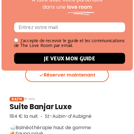
9,7/10
14 avis
Gîte Il était une fois
120 € la nuit
Bourgbarre (15km)
▪︎
J'accepte de recevoir le guide et les communications
de The Love Room par email.
Ambiance romantique
Décoration chaleureuse
JE VEUX MON GUIDE
Jacuzzi privatif
Réserver maintenant
9,6/10
16 avis
Suite Banjar Luxe
184 € la nuit
St-Aubin-d’Aubigné
▪︎
Balnéothérapie haut de gamme
Sauna privé