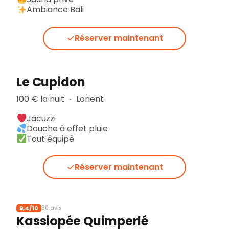
Ambiance Bali
Réserver maintenant
Le Cupidon
100 € la nuit
Lorient
▪︎
Jacuzzi
Douche à effet pluie
Tout équipé
Réserver maintenant
9,4/10
30 avis
Kassiopée Quimperlé