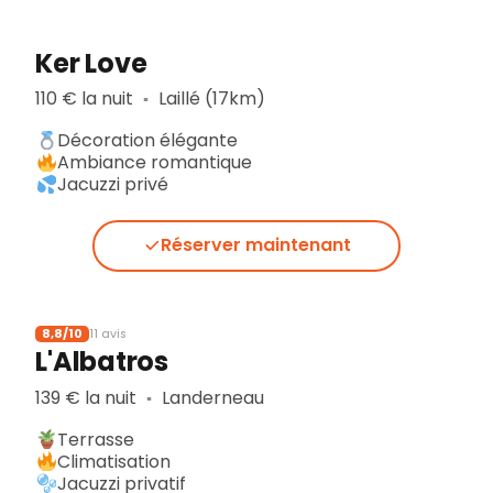
Ker Love
110 € la nuit
Laillé (17km)
▪︎
Décoration élégante
Ambiance romantique
Jacuzzi privé
Réserver maintenant
8,8/10
11 avis
L'Albatros
139 € la nuit
Landerneau
▪︎
Terrasse
Climatisation
Jacuzzi privatif