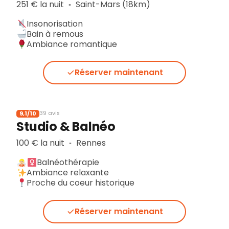
251 € la nuit
Saint-Mars (18km)
▪︎
Insonorisation
Bain à remous
Ambiance romantique
Réserver maintenant
9,1/10
39 avis
Studio & Balnéo
100 € la nuit
Rennes
▪︎
Balnéothérapie
Ambiance relaxante
Proche du coeur historique
Réserver maintenant