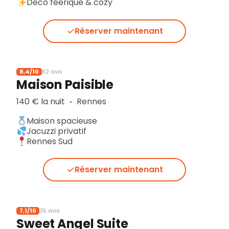
Déco féerique & cozy
Réserver maintenant
8,4/10
62 avis
Maison Paisible
140 € la nuit
Rennes
▪︎
Maison spacieuse
Jacuzzi privatif
Rennes Sud
Réserver maintenant
7,1/10
35 avis
Sweet Angel Suite