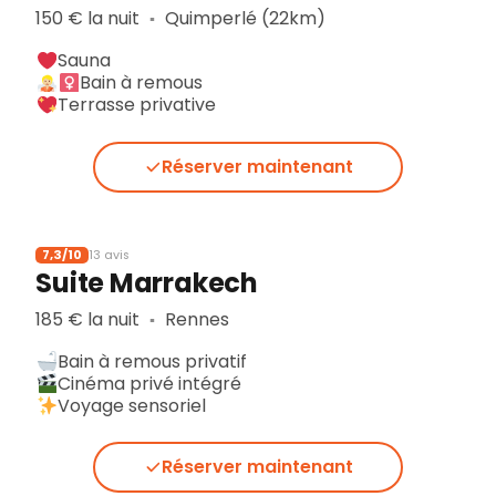
150 € la nuit
Quimperlé (22km)
▪︎
Sauna
Bain à remous
Terrasse privative
Réserver maintenant
7,3/10
13 avis
Suite Marrakech
185 € la nuit
Rennes
▪︎
Bain à remous privatif
Cinéma privé intégré
Voyage sensoriel
Réserver maintenant