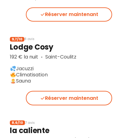
Réserver maintenant
9,7/10
8 avis
Lodge Cosy
192 € la nuit
Saint-Coulitz
▪︎
Jacuzzi
Climatisation
Sauna
Réserver maintenant
8,6/10
7 avis
la caliente