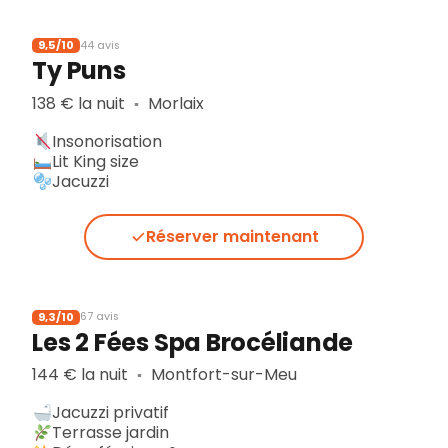
9,5/10
44 avis
Ty Puns
138 € la nuit
Morlaix
▪︎
Insonorisation
Lit King size
Jacuzzi
Réserver maintenant
9,3/10
67 avis
Les 2 Fées Spa Brocéliande
144 € la nuit
Montfort-sur-Meu
▪︎
Jacuzzi privatif
Terrasse jardin