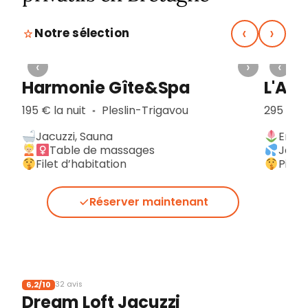
‹
›
Notre sélection
›
‹
›
‹
Harmonie Gîte&Spa
L'Ap
195 € la nuit
Pleslin-Trigavou
295 € la
▪︎
Jacuzzi, Sauna
En p
Table de massages
Jacuz
Filet d’habitation
Pièce
Réserver maintenant
6,2/10
32 avis
Dream Loft Jacuzzi