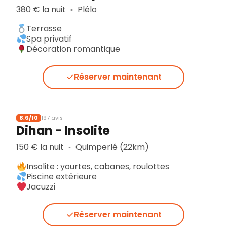
380 € la nuit
Plélo
▪︎
Terrasse
Spa privatif
Décoration romantique
Réserver maintenant
8,6/10
197 avis
Dihan - Insolite
150 € la nuit
Quimperlé (22km)
▪︎
Insolite : yourtes, cabanes, roulottes
Piscine extérieure
Jacuzzi
Réserver maintenant