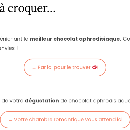
à croquer…
dénichant le
meilleur chocolat aphrodisiaque.
Cof
nvies !
→ Par ici pour le trouver
!
 de votre
dégustation
de chocolat aphrodisiaqu
→ Votre chambre romantique vous attend ici