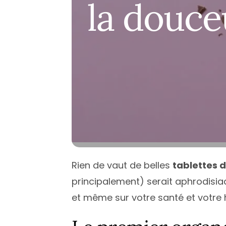
Île de Fran
la douce
Normandi
Nouvelle-A
Occitanie
Pays de la 
Provence-
Rien de vaut de belles
tablettes 
principalement) serait aphrodisiaqu
et même sur votre santé et votre 