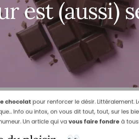
ce
Île-de-France
Calvados
Haute
N
ur est (aussi) 
e
Normandie
Charente
Haute
N
quitaine
Nouvelle-Aquitaine
Charente-Maritime
Héraul
P
Occitanie
Cher
Jura
P
Loire
Pays de la Loire
Côte-d’Or
Loire-
T
Alpes-Côte d’Azur
Provence-Alpes-Côte d’Azur
Côte d’Armor
Pyrén
T
Deux-Sèvres
Var
V
Tous les départements
T
de chocolat
pour renforcer le désir. Littéralement. 
e… Info ou intox, on vous dit tout, tout, sur les bi
humeur. Un article qui va
vous faire fondre
à tous