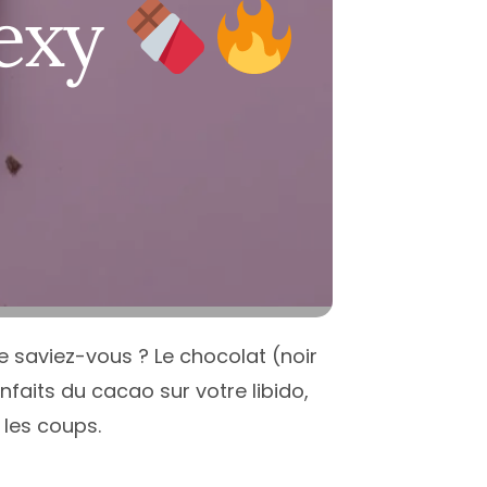
-Garonne
antes
Nice
sexy
-Savoie
ice
Montpellier
t
aris
Paris
erpignan
Toulouse
Atlantique
oulouse
ées-Orientales
ours
alenciennes
outes les villes
Le saviez-vous ? Le chocolat (noir
enfaits du cacao sur votre libido,
 les coups.