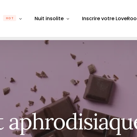
m
Nuit insolite
Inscrire votre LoveRo
HOT
gion
Par région
Par département
Pa
Rhône-Alpes
Auvergne-Rhône-Alpes
Alpes-Maritimes
Alpes
B
e-Franche-Comté
Bretagne
Aube
Bouch
D
Bourgogne-Franche-Comté
Aude
Calva
É
 de Loire
Centre-Val de Loire
Aveyron
Chare
L
 aphrodisiaqu
Grand Est
Bas-Rhin
Gard
M
France
Hauts-de-France
Bouches du Rhône
Giron
M