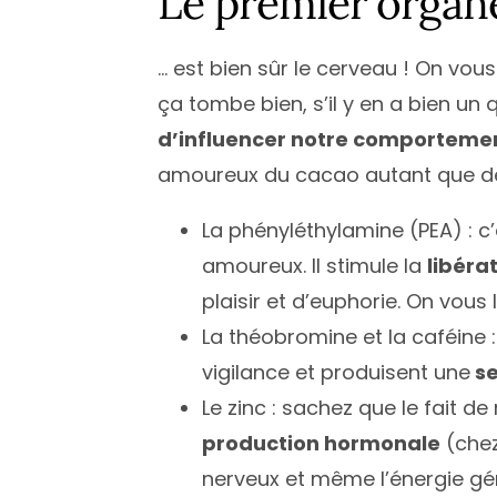
Le premier organe
… est bien sûr le cerveau ! On vous 
ça tombe bien, s’il y en a bien un qu
d’influencer notre comporteme
amoureux du cacao autant que de v
La phényléthylamine (PEA) : c
amoureux. Il stimule la
libéra
plaisir et d’euphorie. On vous 
La théobromine et la caféine :
vigilance et produisent une
se
Le zinc : sachez que le fait de
production hormonale
(chez
nerveux et même l’énergie gén