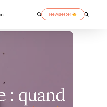
Newsletter
om
r département
Par ville
Par ville
-Maritimes
ordeaux
Annecy
es-du-Rhône
ijon
Bordeaux
dos
pinal
La Rochelle
nte-Maritime
yon
Lyon
e : quand
etz
Marseille
de
ontpellier
Nantes