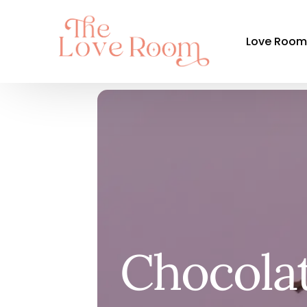
Love Roo
Par ré
Auvergne-
Bourgogn
Bretagne
Centre-Val
Chocolat
Grand Est
Hauts-de-