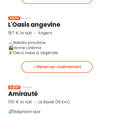
9,0/10
42 avis
L'Oasis angevine
187 € la nuit
Angers
▪︎
Balnéo privative
Home cinéma
Déco indus & végétale
Réserver maintenant
8,9/10
274 avis
Amirauté
150 € la nuit
La Baule (19 km)
▪︎
Baignoire spa