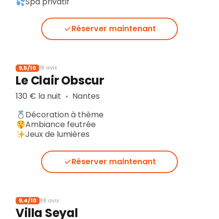
Spa privatif
Réserver maintenant
9,5/10
18 avis
Le Clair Obscur
130 € la nuit
Nantes
▪︎
Décoration à thème
Ambiance feutrée
Jeux de lumières
Réserver maintenant
9,4/10
88 avis
Villa Seyal