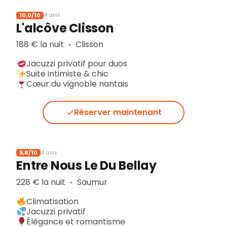
10,0/10
4 avis
L'alcôve Clisson
188 € la nuit
Clisson
▪︎
Jacuzzi privatif pour duos
Suite intimiste & chic
Cœur du vignoble nantais
Réserver maintenant
9,8/10
4 avis
Entre Nous Le Du Bellay
228 € la nuit
Saumur
▪︎
Climatisation
Jacuzzi privatif
Élégance et romantisme