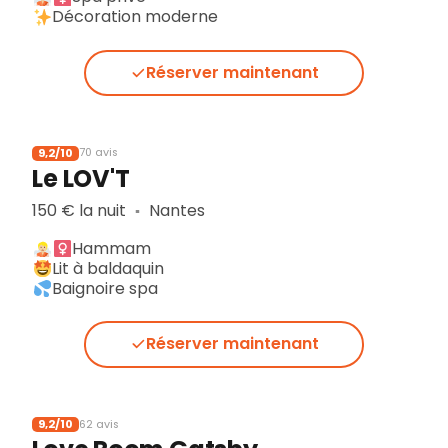
Décoration moderne
Réserver maintenant
9,2/10
70 avis
Le LOV'T
150 € la nuit
Nantes
▪︎
Hammam
Lit à baldaquin
Baignoire spa
Réserver maintenant
9,2/10
62 avis