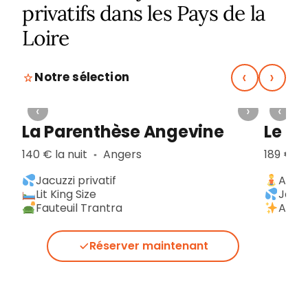
privatifs dans les Pays de la
Loire
‹
›
Notre sélection
›
‹
›
‹
La Parenthèse Angevine
Le co
140 € la nuit
Angers
189 € la
▪︎
Jacuzzi privatif
Ambi
Lit King Size
Jacuz
Fauteuil Trantra
Anci
Réserver maintenant