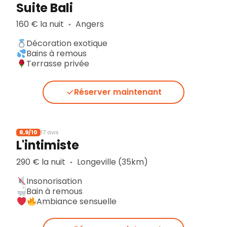
Suite Bali
160 € la nuit
Angers
▪︎
Décoration exotique
Bains à remous
Terrasse privée
Réserver maintenant
8,9/10
17 avis
L'intimiste
290 € la nuit
Longeville (35km)
▪︎
Insonorisation
Bain à remous
Ambiance sensuelle