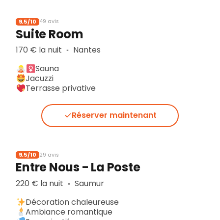
9,5/10
49 avis
Suite Room
170 € la nuit
Nantes
▪︎
Sauna
Jacuzzi
Terrasse privative
Réserver maintenant
9,5/10
29 avis
Entre Nous - La Poste
220 € la nuit
Saumur
▪︎
Décoration chaleureuse
Ambiance romantique