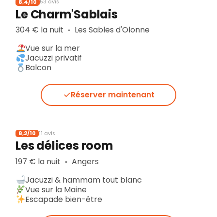
8,4/10
53 avis
Le Charm'Sablais
304 € la nuit
Les Sables d'Olonne
▪︎
Vue sur la mer
Jacuzzi privatif
Balcon
Réserver maintenant
8,2/10
11 avis
Les délices room
197 € la nuit
Angers
▪︎
Jacuzzi & hammam tout blanc
Vue sur la Maine
Escapade bien-être