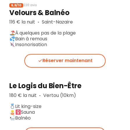
6,9/10
220 avis
Velours & Balnéo
116 € la nuit
Saint-Nazaire
▪︎
À quelques pas de la plage
Bain à remous
Insonorisation
Réserver maintenant
Le Logis du Bien-Être
180 € la nuit
Vertou (10km)
▪︎
Lit king-size
Sauna
Balnéo