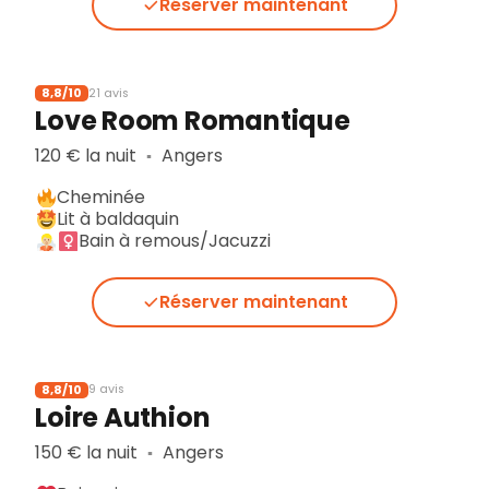
Réserver maintenant
8,8/10
21 avis
Love Room Romantique
120 € la nuit
Angers
▪︎
Cheminée
Lit à baldaquin
Bain à remous/Jacuzzi
Réserver maintenant
8,8/10
9 avis
Loire Authion
150 € la nuit
Angers
▪︎