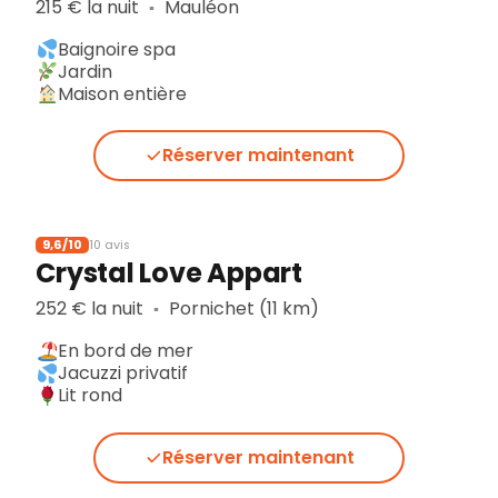
215 € la nuit
Mauléon
▪︎
Baignoire spa
Jardin
Maison entière
Réserver maintenant
9,6/10
10 avis
Crystal Love Appart
252 € la nuit
Pornichet (11 km)
▪︎
En bord de mer
Jacuzzi privatif
Lit rond
Réserver maintenant