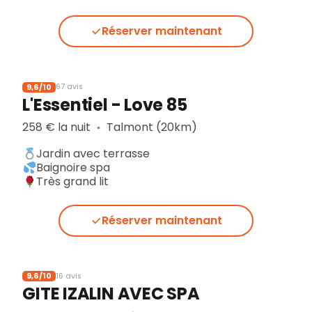
Réserver maintenant
9,6/10
67 avis
L'Essentiel - Love 85
258 € la nuit
Talmont (20km)
▪︎
Jardin avec terrasse
Baignoire spa
Très grand lit
Réserver maintenant
9,6/10
16 avis
GITE IZALIN AVEC SPA