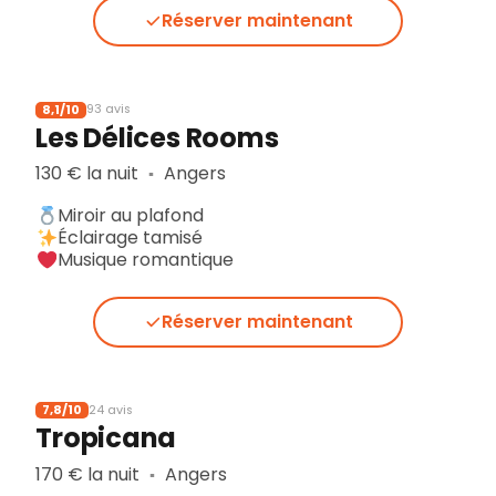
Réserver maintenant
8,1/10
93 avis
Les Délices Rooms
130 € la nuit
Angers
▪︎
Miroir au plafond
Éclairage tamisé
Musique romantique
Réserver maintenant
7,8/10
24 avis
Tropicana
170 € la nuit
Angers
▪︎