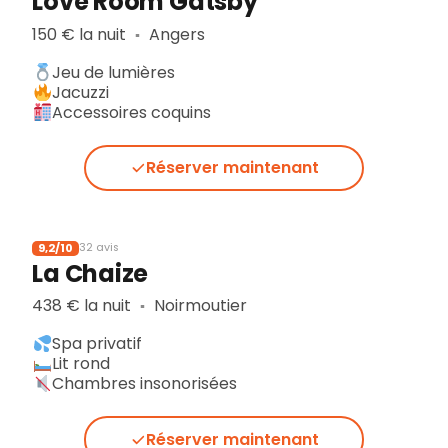
Love Room Gatsby
150 € la nuit
Angers
▪︎
Jeu de lumières
Jacuzzi
Accessoires coquins
Réserver maintenant
9,2/10
32 avis
La Chaize
438 € la nuit
Noirmoutier
▪︎
Spa privatif
Lit rond
Chambres insonorisées
Réserver maintenant