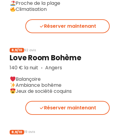
Proche de la plage
Climatisation
Réserver maintenant
8,9/10
92 avis
Love Room Bohème
140 € la nuit
Angers
▪︎
Balançoire
Ambiance bohème
Jeux de société coquins
Réserver maintenant
8,9/10
19 avis