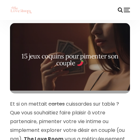
HOT
15 jeux coquins pour pimenter son
couple
Et si on mettait
cartes
cuissardes sur table ?
Que vous souhaitiez faire plaisir à votre
partenaire, pimenter votre vie intime ou
simplement explorer votre désir en couple (ou
pas),
The Love Room
vous a méticuleusement